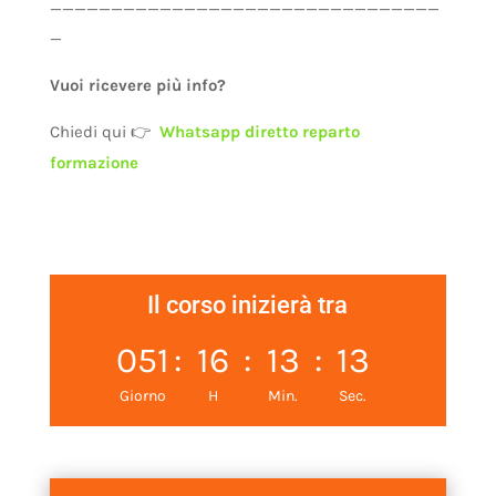
————————————————————————————————
—
Vuoi ricevere più info?
Chiedi qui 👉
Whatsapp diretto reparto
formazione
Il corso inizierà tra
051
:
16
:
13
:
13
Giorno
H
Min.
Sec.