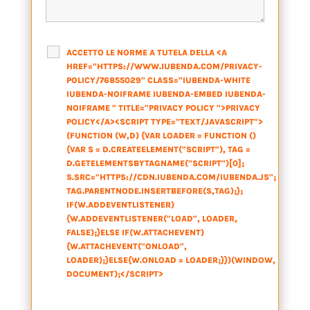
ACCETTO LE NORME A TUTELA DELLA <A
HREF="HTTPS://WWW.IUBENDA.COM/PRIVACY-
POLICY/76855029" CLASS="IUBENDA-WHITE
IUBENDA-NOIFRAME IUBENDA-EMBED IUBENDA-
NOIFRAME " TITLE="PRIVACY POLICY ">PRIVACY
POLICY</A><SCRIPT TYPE="TEXT/JAVASCRIPT">
(FUNCTION (W,D) {VAR LOADER = FUNCTION ()
{VAR S = D.CREATEELEMENT("SCRIPT"), TAG =
D.GETELEMENTSBYTAGNAME("SCRIPT")[0];
S.SRC="HTTPS://CDN.IUBENDA.COM/IUBENDA.JS";
TAG.PARENTNODE.INSERTBEFORE(S,TAG);};
IF(W.ADDEVENTLISTENER)
{W.ADDEVENTLISTENER("LOAD", LOADER,
FALSE);}ELSE IF(W.ATTACHEVENT)
{W.ATTACHEVENT("ONLOAD",
LOADER);}ELSE{W.ONLOAD = LOADER;}})(WINDOW,
DOCUMENT);</SCRIPT>
*