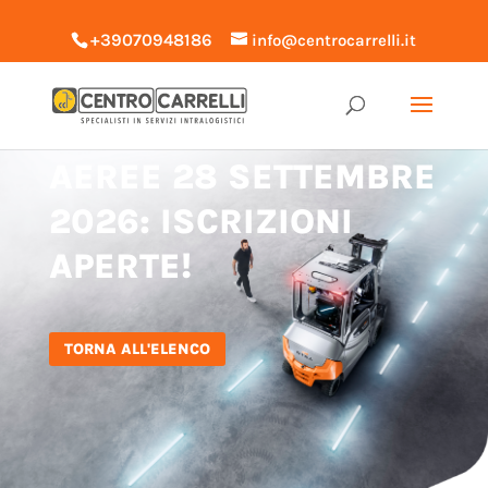
+39070948186
info@centrocarrelli.it
CORSO PIATTAFORME
AEREE 28 SETTEMBRE
2026: ISCRIZIONI
APERTE!
TORNA ALL'ELENCO