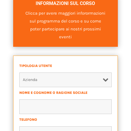
INFORMAZIONI SUL CORSO
Clicca per avere maggiori inforormazioni
sul programma del corso e su come
poter partecipare ai nostri prossimi
eventi
TIPOLOGIA UTENTE
*
NOME E COGNOME O RAGIONE SOCIALE
*
TELEFONO
*