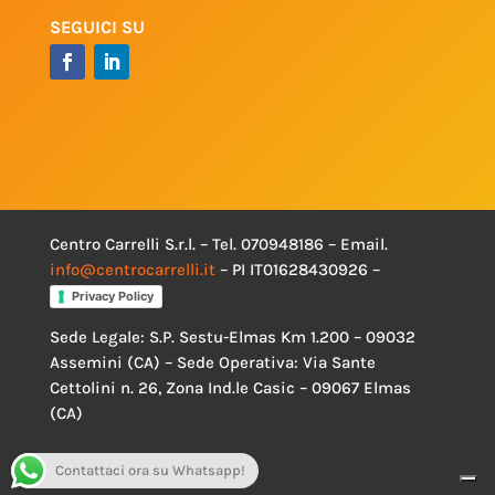
SEGUICI SU
Centro Carrelli S.r.l. – Tel. 070948186 – Email.
info@centrocarrelli.it
– PI IT01628430926 –
Privacy Policy
Sede Legale: S.P. Sestu-Elmas Km 1.200 – 09032
Assemini (CA) – Sede Operativa: Via Sante
Cettolini n. 26, Zona Ind.le Casic – 09067 Elmas
(CA)
Contattaci ora su Whatsapp!