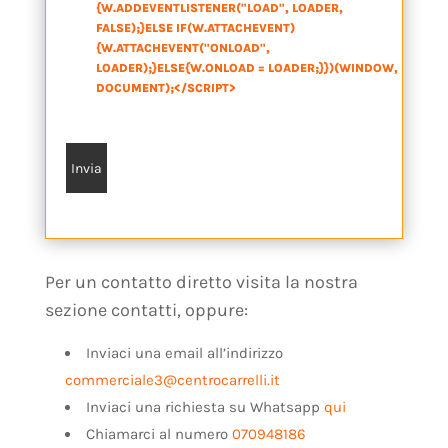
{W.ADDEVENTLISTENER("LOAD", LOADER,
FALSE);}ELSE IF(W.ATTACHEVENT)
{W.ATTACHEVENT("ONLOAD",
LOADER);}ELSE{W.ONLOAD = LOADER;}})(WINDOW,
DOCUMENT);</SCRIPT>
*
Per un contatto diretto visita la nostra
sezione contatti, oppure:
Inviaci una email all’indirizzo
commerciale3@centrocarrelli.it
Inviaci una richiesta su Whatsapp
qui
Chiamarci al numero
070948186