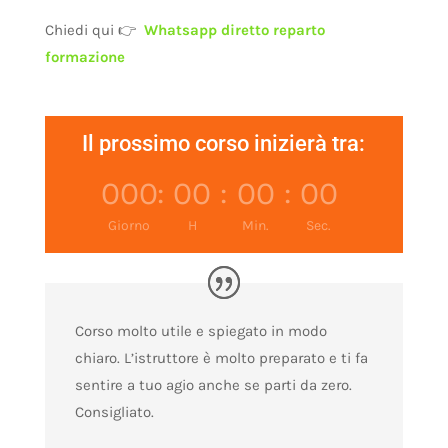
Chiedi qui 👉
Whatsapp diretto reparto
formazione
Il prossimo corso inizierà tra:
000
:
00
:
00
:
00
Giorno
H
Min.
Sec.
Corso molto utile e spiegato in modo
chiaro. L’istruttore è molto preparato e ti fa
sentire a tuo agio anche se parti da zero.
Consigliato.