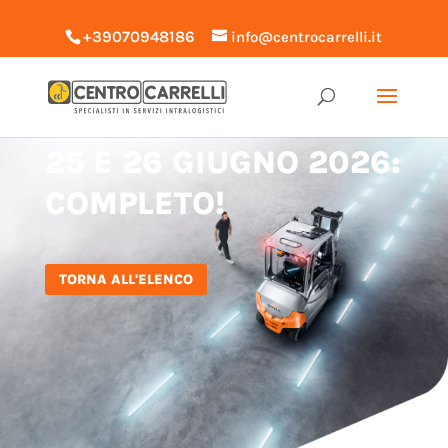
+39070948186
info@centrocarrelli.it
CORSO CARRELLISTI
25 E 26 GIUGNO 2026:
COMPLETO!
TORNA ALL'ELENCO