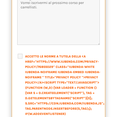
ACCETTO LE NORME A TUTELA DELLA <A
HREF="HTTPS://WWW.IUBENDA.COM/PRIVACY-
POLICY/76855029" CLASS="IUBENDA-WHITE
IUBENDA-NOIFRAME IUBENDA-EMBED IUBENDA-
NOIFRAME " TITLE="PRIVACY POLICY ">PRIVACY
POLICY</A><SCRIPT TYPE="TEXT/JAVASCRIPT">
(FUNCTION (W,D) {VAR LOADER = FUNCTION ()
{VAR S = D.CREATEELEMENT("SCRIPT"), TAG =
D.GETELEMENTSBYTAGNAME("SCRIPT")[0];
S.SRC="HTTPS://CDN.IUBENDA.COM/IUBENDA.JS";
TAG.PARENTNODE.INSERTBEFORE(S,TAG);};
IF(W.ADDEVENTLISTENER)