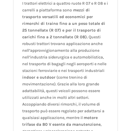
I trattori elettrici a quattro ruote R 07 e R 08 e i
carrelli a piattaforma sono
mezzi di
trasporto versatili ed economici per
rimorchi di traino fino a un peso totale di
25 tonnellate (R 07) e per il trasporto di
carichi fino a 2 tonnellate (R 08).
Questi
robusti trattori trovano applicazione anche
nell’approvvigionamento alla produzione
nell’industria siderurgica e automobilistica,
nel trasporto di bagagli negli aeroporti e nelle
stazioni ferroviarie e nei trasporti industriali
indoor e outdoor
(come trenino di
movimentazione). Grazie alla loro grande
adattabilità, questi veicoli possono essere
utilizzati anche in molti altri settori.
Accoppiando diversi rimorchi, il volume di
trasporto può essere regolato per adattarsi a
qualsiasi applicazione, mentre il
motore
trifase da 80 V esente da manutenzione
,