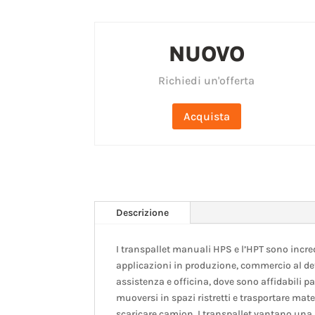
NUOVO
Richiedi un'offerta
Acquista
Descrizione
I transpallet manuali HPS e l’HPT sono incred
applicazioni in produzione, commercio al dett
assistenza e officina, dove sono affidabili pa
muoversi in spazi ristretti e trasportare mate
scaricare camion. I transpallet vantano una