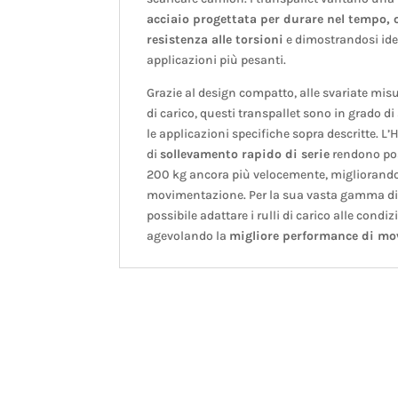
acciaio progettata per durare nel tempo, o
resistenza alle torsioni
e dimostrandosi idea
applicazioni più pesanti.
Grazie al design compatto, alle svariate misu
di carico, questi transpallet sono in grado d
le applicazioni specifiche sopra descritte. L
di
sollevamento rapido di serie
rendono poss
200 kg ancora più velocemente, migliorando
movimentazione. Per la sua vasta gamma di r
possibile adattare i rulli di carico alle cond
agevolando la
migliore performance di m