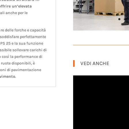
ffrire un’elevata
li anche per le
re delle forche e capacità
i soddisfare perfettamente
’HPS 25 e la sua funzione
ibile sollevare carichi di
 così la performance di
VEDI ANCHE
uote disponibili, è
izioni di pavimentazione
ovimento
.