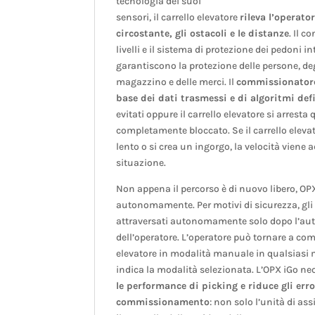
tecnologia dei suoi
sensori, il carrello elevatore
rileva l’operato
circostante, gli ostacoli e le distanze
. Il c
livelli e il sistema di protezione dei pedoni i
garantiscono la protezione delle persone, degli
magazzino e delle merci. Il
commissionatore
base dei dati trasmessi e di algoritmi defi
evitati oppure il carrello elevatore si arresta
completamente bloccato. Se il carrello eleva
lento o si crea un ingorgo, la velocità viene 
situazione.
Non appena il percorso è di nuovo libero, OPX
autonomamente. Per motivi di sicurezza, gli
attraversati autonomamente solo dopo l’au
dell’operatore. L’operatore può tornare a com
elevatore in modalità manuale in qualsiasi
indica la modalità selezionata. L’OPX iGo ne
le performance di picking e riduce gli erro
commissionamento
: non solo l’unità di a