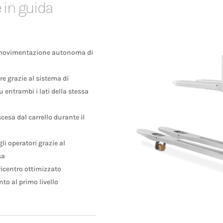
 in guida
la movimentazione autonoma di
re grazie al sistema di
 entrambi i lati della stessa
scesa dal carrello durante il
li operatori grazie al
sa
icentro ottimizzato
to al primo livello