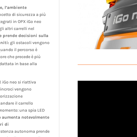
re, l’ambiente
oncetto di sicurezza a più
ntegrati in OPX iGo neo
 altri carrelli nel
 prende decisioni sulla
niti:
gli ostacoli vengono
 quando il percorso è
tore che precede è più
adattata in base alla
 iGo neo si riattiva
 incroci vengono
torizzazione
andare il carrello
 momento: una spia LED
o
aumenta notevolmente
ri di
ssistenza autonoma prende