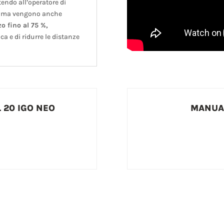
ttendo all’operatore di
o, ma vengono anche
zo fino al 75 %,
a e di ridurre le distanze
 20 IGO NEO
MANUAL