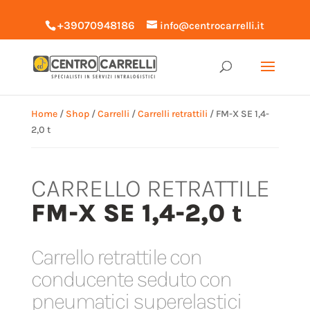
+39070948186
info@centrocarrelli.it
Home
/
Shop
/
Carrelli
/
Carrelli retrattili
/ FM-X SE 1,4-
2,0 t
CARRELLO RETRATTILE
FM-X SE 1,4-2,0 t
Carrello retrattile con
conducente seduto con
pneumatici superelastici