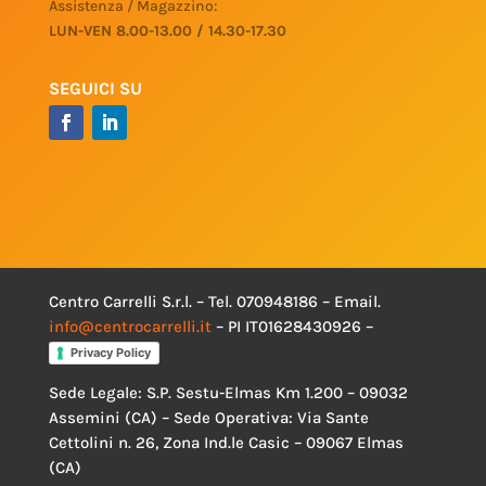
Assistenza / Magazzino:
LUN-VEN 8.00-13.00 / 14.30-17.30
SEGUICI SU
Centro Carrelli S.r.l. – Tel. 070948186 – Email.
info@centrocarrelli.it
– PI IT01628430926 –
Privacy Policy
Sede Legale: S.P. Sestu-Elmas Km 1.200 – 09032
Assemini (CA) – Sede Operativa: Via Sante
Cettolini n. 26, Zona Ind.le Casic – 09067 Elmas
(CA)