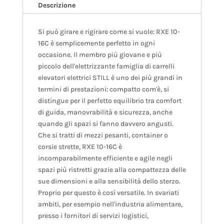
Descrizione
Si può girare e rigirare come si vuole: RXE 10-
16C è semplicemente perfetto in ogni
occasione. Il membro più giovane e più
piccolo dell'elettrizzante famiglia di carrelli
elevatori elettrici STILL è uno dei più grandi in
termini di prestazioni: compatto com'è, si
distingue per il perfetto equilibrio tra comfort
di guida, manovrabilità e sicurezza, anche
quando gli spazi si fanno davvero angusti.
Che si tratti di mezzi pesanti, container o
corsie strette, RXE 10-16C è
incomparabilmente efficiente e agile negli
spazi più ristretti grazie alla compattezza delle
sue dimensioni e alla sensibilità dello sterzo.
Proprio per questo è così versatile. In svariati
ambiti, per esempio nell'industria alimentare,
presso i fornitori di servizi logistici,