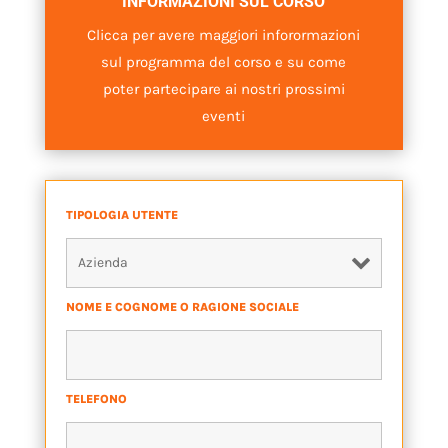
INFORMAZIONI SUL CORSO
Clicca per avere maggiori inforormazioni
sul programma del corso e su come
poter partecipare ai nostri prossimi
eventi
TIPOLOGIA UTENTE
*
NOME E COGNOME O RAGIONE SOCIALE
*
TELEFONO
*