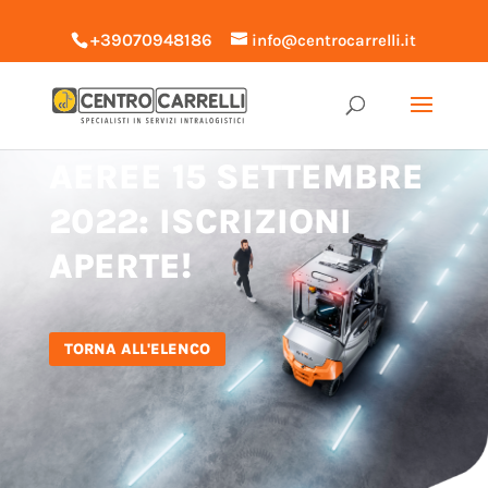
+39070948186
info@centrocarrelli.it
CORSO PIATTAFORME
AEREE 15 SETTEMBRE
2022: ISCRIZIONI
APERTE!
TORNA ALL'ELENCO