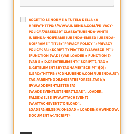
ACCETTO LE NORME A TUTELA DELLA <A
HREF="HTTPS://WWW.IUBENDA.COM/PRIVACY-
POLICY/76855029" CLASS="IUBENDA-WHITE
IUBENDA-NOIFRAME IUBENDA-EMBED IUBENDA-
NOIFRAME " TITLE="PRIVACY POLICY ">PRIVACY
POLICY</A><SCRIPT TYPE="TEXT/JAVASCRIPT">
(FUNCTION (W,D) {VAR LOADER = FUNCTION ()
{VAR S = D.CREATEELEMENT("SCRIPT"), TAG =
D.GETELEMENTSBYTAGNAME("SCRIPT")[0];
S.SRC="HTTPS://CDN.IUBENDA.COM/IUBENDA.JS";
TAG.PARENTNODE.INSERTBEFORE(S,TAG);};
IF(W.ADDEVENTLISTENER)
{W.ADDEVENTLISTENER("LOAD", LOADER,
FALSE);}ELSE IF(W.ATTACHEVENT)
{W.ATTACHEVENT("ONLOAD",
LOADER);}ELSE{W.ONLOAD = LOADER;}})(WINDOW,
DOCUMENT);</SCRIPT>
*