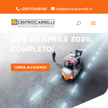
+39070948186
info@centrocarrelli.it
CORSO CARRELLISTI
23 E 24 APRILE 2026:
COMPLETO!
TORNA ALL'ELENCO