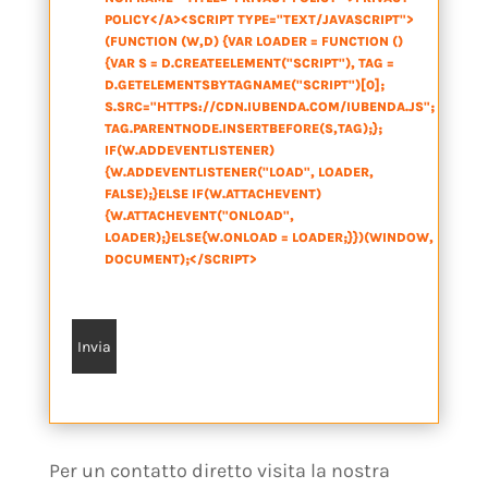
POLICY</A><SCRIPT TYPE="TEXT/JAVASCRIPT">
(FUNCTION (W,D) {VAR LOADER = FUNCTION ()
{VAR S = D.CREATEELEMENT("SCRIPT"), TAG =
D.GETELEMENTSBYTAGNAME("SCRIPT")[0];
S.SRC="HTTPS://CDN.IUBENDA.COM/IUBENDA.JS";
TAG.PARENTNODE.INSERTBEFORE(S,TAG);};
IF(W.ADDEVENTLISTENER)
{W.ADDEVENTLISTENER("LOAD", LOADER,
FALSE);}ELSE IF(W.ATTACHEVENT)
{W.ATTACHEVENT("ONLOAD",
LOADER);}ELSE{W.ONLOAD = LOADER;}})(WINDOW,
DOCUMENT);</SCRIPT>
*
Per un contatto diretto visita la nostra