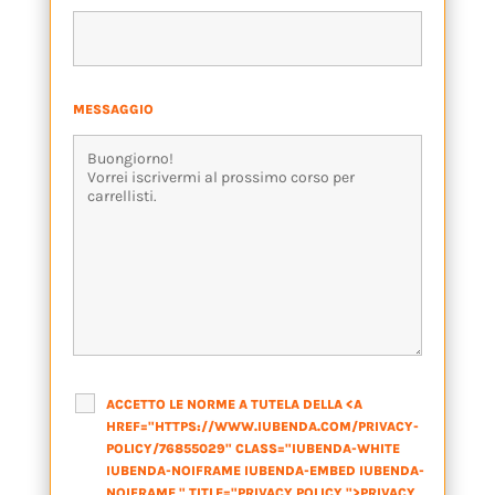
MESSAGGIO
*
ACCETTO LE NORME A TUTELA DELLA <A
HREF="HTTPS://WWW.IUBENDA.COM/PRIVACY-
POLICY/76855029" CLASS="IUBENDA-WHITE
IUBENDA-NOIFRAME IUBENDA-EMBED IUBENDA-
NOIFRAME " TITLE="PRIVACY POLICY ">PRIVACY